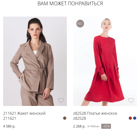
ВАМ МОЖЕТ ПОНРАВИТЬСЯ
3
780
р.
211621 Жакет женский
z82528 Платье женское
211621
z82528
4 580 р.
2 268 р.
3 780 р.
-40%