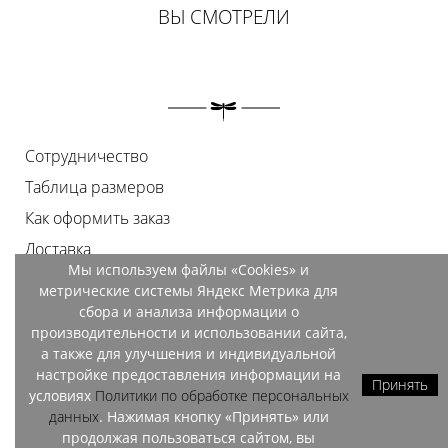
ВЫ СМОТРЕЛИ
Сотрудничество
Таблица размеров
Как оформить заказ
Доставка
Мы используем файлы «Cookies» и
Оплата
метрические системы Яндекс Метрика для
Возврат
сбора и анализа информации о
производительности и использовании сайта,
Документы
а также для улучшения и индивидуальной
Контакты
настройке предоставления информации на
Принять
условиях
Политики по обработке персональных
Магазины
данных
. Нажимая кнопку «Принять» или
продолжая пользоваться сайтом, вы