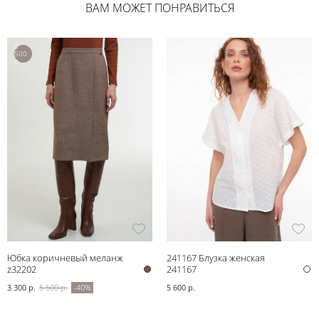
ВАМ МОЖЕТ ПОНРАВИТЬСЯ
5
500
р.
Юбка коричневый меланж
241167 Блузка женская
z32202
241167
3 300 р.
5 500 р.
-40%
5 600 р.