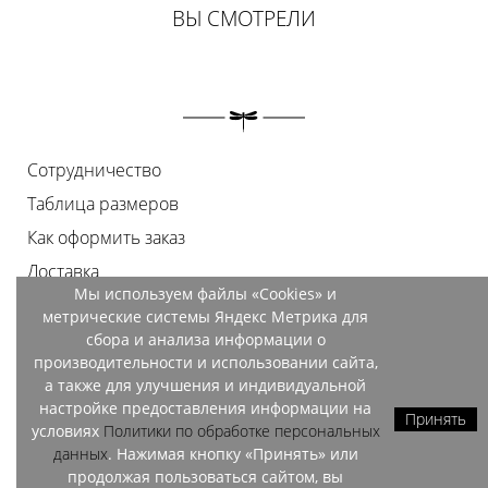
ВЫ СМОТРЕЛИ
Сотрудничество
Таблица размеров
Как оформить заказ
Доставка
Мы используем файлы «Cookies» и
Оплата
метрические системы Яндекс Метрика для
Возврат
сбора и анализа информации о
производительности и использовании сайта,
Документы
а также для улучшения и индивидуальной
Контакты
настройке предоставления информации на
Принять
условиях
Политики по обработке персональных
Магазины
данных
. Нажимая кнопку «Принять» или
продолжая пользоваться сайтом, вы