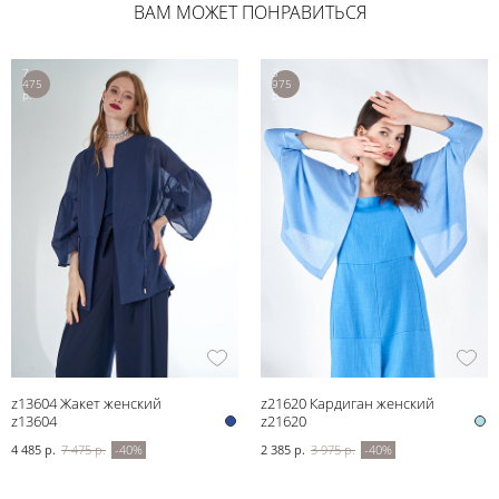
ВАМ МОЖЕТ ПОНРАВИТЬСЯ
7
3
475
975
р.
р.
z13604 Жакет женский
z21620 Кардиган женский
z13604
z21620
4 485 р.
7 475 р.
-40%
2 385 р.
3 975 р.
-40%