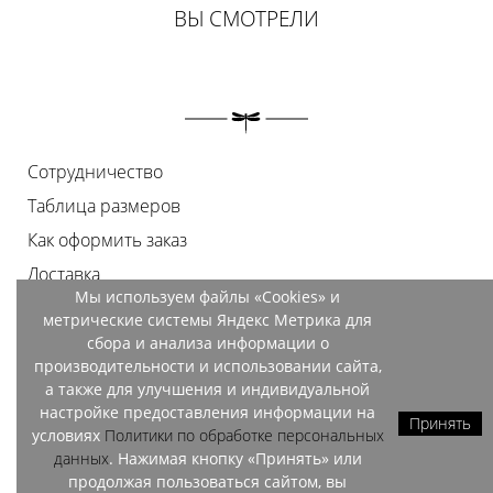
ВЫ СМОТРЕЛИ
Сотрудничество
Таблица размеров
Как оформить заказ
Доставка
Мы используем файлы «Cookies» и
Оплата
метрические системы Яндекс Метрика для
Возврат
сбора и анализа информации о
производительности и использовании сайта,
Документы
а также для улучшения и индивидуальной
Контакты
настройке предоставления информации на
Принять
условиях
Политики по обработке персональных
Магазины
данных
. Нажимая кнопку «Принять» или
продолжая пользоваться сайтом, вы