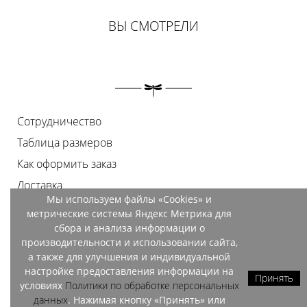
ВЫ СМОТРЕЛИ
Сотрудничество
Таблица размеров
Как оформить заказ
Доставка
Мы используем файлы «Cookies» и
Оплата
метрические системы Яндекс Метрика для
Возврат
сбора и анализа информации о
производительности и использовании сайта,
Документы
а также для улучшения и индивидуальной
Контакты
настройке предоставления информации на
Принять
условиях
Политики по обработке персональных
Магазины
данных
. Нажимая кнопку «Принять» или