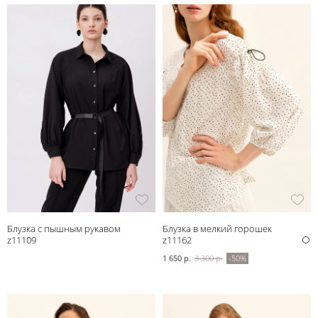
Блузка с пышным рукавом
Блузка в мелкий горошек
z11109
z11162
1 650 р.
3 300 р.
-50%