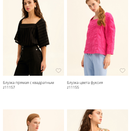
Блузка прямая с квадратным
Блузка цвета фуксия
вырезом
z11157
z11155