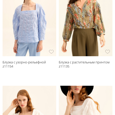
Блузка с узорно-рельефной
Блузка с растительным принтом
фактурой
z11154
z11135