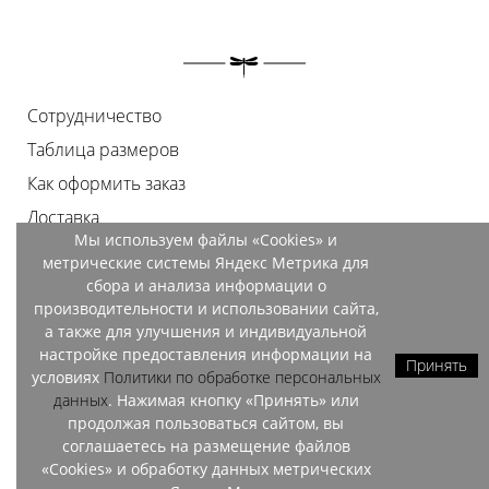
Сотрудничество
Таблица размеров
Как оформить заказ
Доставка
Мы используем файлы «Cookies» и
Оплата
метрические системы Яндекс Метрика для
Возврат
сбора и анализа информации о
производительности и использовании сайта,
Документы
а также для улучшения и индивидуальной
Контакты
настройке предоставления информации на
Принять
условиях
Политики по обработке персональных
Магазины
данных
. Нажимая кнопку «Принять» или
продолжая пользоваться сайтом, вы
соглашаетесь на размещение файлов
«Cookies» и обработку данных метрических
OZO, 2026