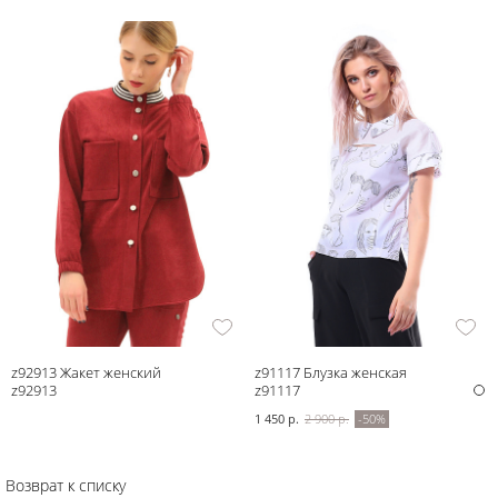
z92913 Жакет женский
z91117 Блузка женская
z92913
z91117
1 450 р.
2 900 р.
-50%
Возврат к списку