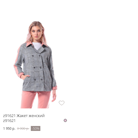
z91621 Жакет женский
z91621
1 950 р.
3 900 р.
-50%