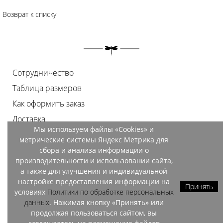
Возврат к списку
Сотрудничество
Таблица размеров
Как оформить заказ
Доставка
Мы используем файлы «Cookies» и
Оплата
метрические системы Яндекс Метрика для
Возврат
сбора и анализа информации о
производительности и использовании сайта,
Документы
а также для улучшения и индивидуальной
Контакты
настройке предоставления информации на
Принять
условиях
Политики по обработке персональных
Магазины
данных
. Нажимая кнопку «Принять» или
продолжая пользоваться сайтом, вы