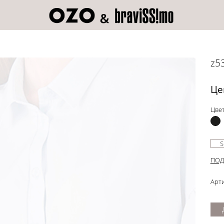
z5
Це
Цвет
S
ПОД
Арти