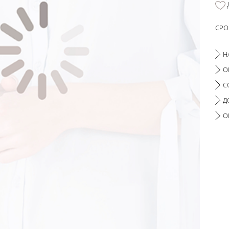
СРО
Н
О
С
Д
О