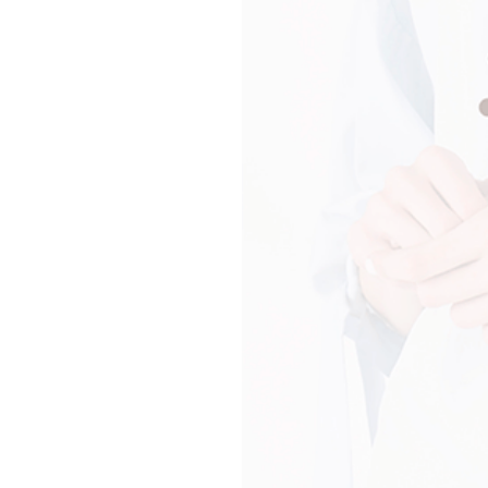
Жилеты
Кардиганы
Футболки
Комбинезоны
Костюмы
Топы
Шорты
Аксессуары