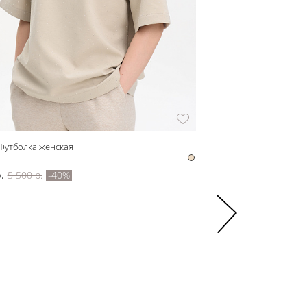
Футболка женская
212110 Блузка женская
212110
.
5 500 р.
-40%
4 780 р.