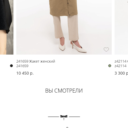
241659 Жакет женский
z42114 
241659
z42114
10 450 р.
3 300 р
ВЫ СМОТРЕЛИ