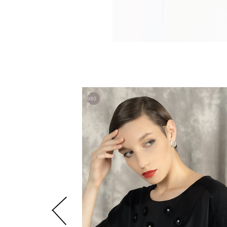
3
980
р.