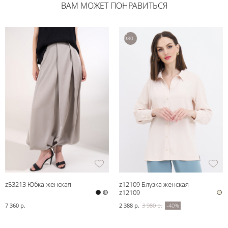
ВАМ МОЖЕТ ПОНРАВИТЬСЯ
3
980
р.
z53213 Юбка женская
z12109 Блузка женская
z12109
7 360 р.
2 388 р.
3 980 р.
-40%