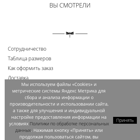
ВЫ СМОТРЕЛИ
Сотрудничество
Таблица размеров
Как оформить заказ
Доставка
Мы используем файлы «Cookies» и
Оплата
метрические системы Яндекс Метрика для
Возврат
сбора и анализа информации о
производительности и использовании сайта,
Документы
а также для улучшения и индивидуальной
Контакты
настройке предоставления информации на
Принять
условиях
Политики по обработке персональных
Магазины
данных
. Нажимая кнопку «Принять» или
продолжая пользоваться сайтом, вы