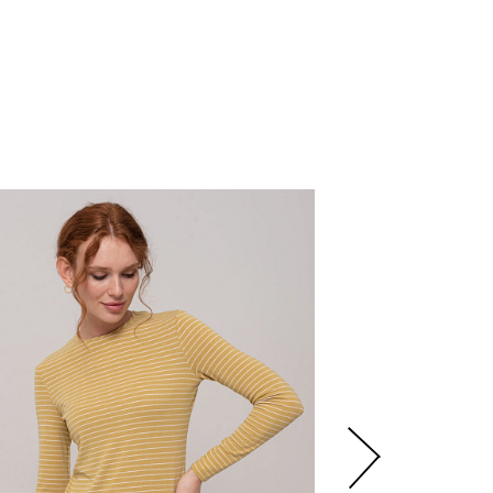
3
798
р.