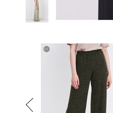
4
225
р.