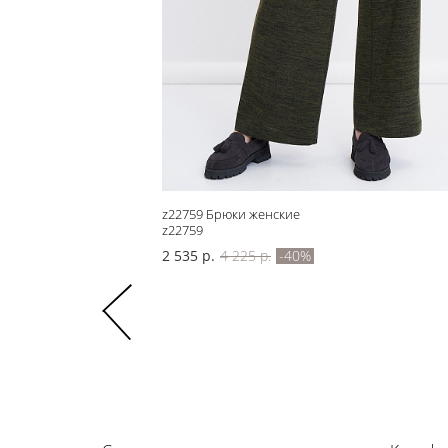
z22759 Брюки женские
z22759
2 535 р.
4 225 р.
-40%