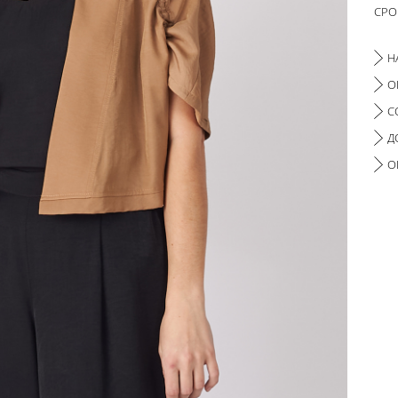
СРО
Н
О
С
Д
О