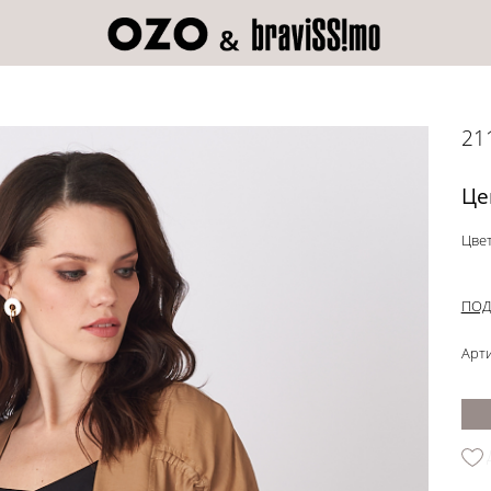
21
Це
Цвет
ПОД
Арти