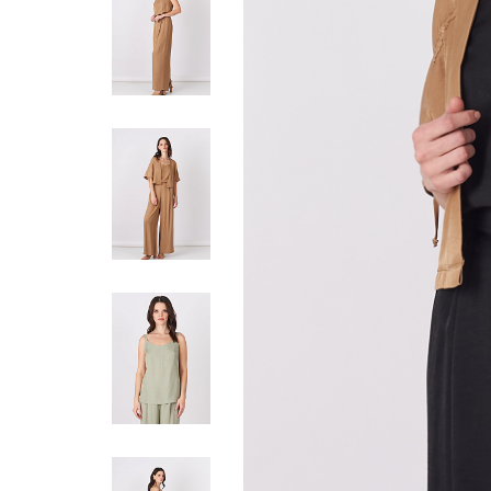
Жилеты
Кардиганы
Футболки
Комбинезоны
Костюмы
Топы
Шорты
Аксессуары