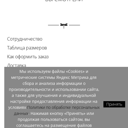
Сотрудничество
Таблица размеров
Как оформить заказ
Доставка
Мы используем файлы «Cookies» и
Оплата
метрические системы Яндекс Метрика для
Возврат
сбора и анализа информации о
производительности и использовании сайта,
Документы
а также для улучшения и индивидуальной
Контакты
настройке предоставления информации на
Принять
условиях
Политики по обработке персональных
Магазины
данных
. Нажимая кнопку «Принять» или
продолжая пользоваться сайтом, вы
соглашаетесь на размещение файлов