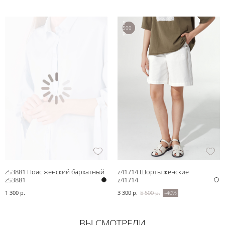
5
500
р.
z53881 Пояс женский бархатный
z41714 Шорты женские
z53881
z41714
1 300 р.
3 300 р.
5 500 р.
-40%
ВЫ СМОТРЕЛИ