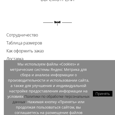
Сотрудничество
Таблица размеров
Как оформить заказ
Доставка
Мы используем файлы «Cookies» и
Оплата
метрические системы Яндекс Метрика для
Возврат
сбора и анализа информации о
производительности и использовании сайта,
Документы
а также для улучшения и индивидуальной
Контакты
настройке предоставления информации на
Принять
условиях
Политики по обработке персональных
Магазины
данных
. Нажимая кнопку «Принять» или
продолжая пользоваться сайтом, вы
соглашаетесь на размещение файлов