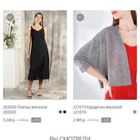
5
3
380
975
р.
р.
z03503 Платье женское
z21619 Кардиган женский
z03503
z21619
3 228 р.
5 380 р.
-40%
2 385 р.
3 975 р.
-40%
ВЫ СМОТРЕЛИ