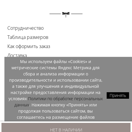
Сотрудничество
Таблица размеров
Как оформить заказ
Доставка
Мы используем файлы «Cookies» и
Оплата
метрические системы Яндекс Метрика для
Возврат
сбора и анализа информации о
производительности и использовании сайта,
Документы
а также для улучшения и индивидуальной
Контакты
настройке предоставления информации на
Принять
условиях
Политики по обработке персональных
Магазины
данных
. Нажимая кнопку «Принять» или
продолжая пользоваться сайтом, вы
соглашаетесь на размещение файлов
«Cookies» и обработку данных метрических
OZO, 2026
систем Яндекс Метрика.
НЕТ В НАЛИЧИИ