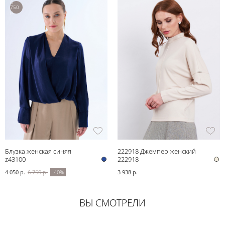
6
750
р.
Блузка женская синяя
222918 Джемпер женский
z43100
222918
4 050 р.
6 750 р.
-40%
3 938 р.
ВЫ СМОТРЕЛИ