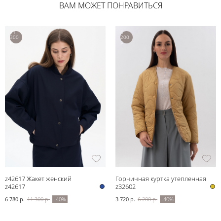
ВАМ МОЖЕТ ПОНРАВИТЬСЯ
11
6
300
200
р.
р.
z42617 Жакет женский
Горчичная куртка утепленная
z42617
z32602
6 780 р.
11 300 р.
-40%
3 720 р.
6 200 р.
-40%