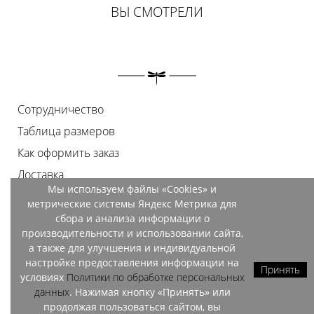
ВЫ СМОТРЕЛИ
Сотрудничество
Таблица размеров
Как оформить заказ
Доставка
Мы используем файлы «Cookies» и
Оплата
метрические системы Яндекс Метрика для
Возврат
сбора и анализа информации о
производительности и использовании сайта,
Документы
а также для улучшения и индивидуальной
Контакты
настройке предоставления информации на
Принять
условиях
Политики по обработке персональных
Магазины
данных
. Нажимая кнопку «Принять» или
продолжая пользоваться сайтом, вы