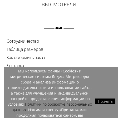
ВЫ СМОТРЕЛИ
Сотрудничество
Таблица размеров
Как оформить заказ
Доставка
Мы используем файлы «Cookies» и
Оплата
метрические системы Яндекс Метрика для
Возврат
сбора и анализа информации о
производительности и использовании сайта,
Документы
а также для улучшения и индивидуальной
Контакты
настройке предоставления информации на
Принять
условиях
Политики по обработке персональных
Магазины
данных
. Нажимая кнопку «Принять» или
продолжая пользоваться сайтом, вы