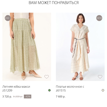
ВАМ МОЖЕТ ПОНРАВИТЬСЯ
6
200
NEW
р.
Летняя юбка макси
Платье молочное с
z51209
геометричным принтом
z61515
3 720 р.
6 200 р.
-40%
7 600 р.