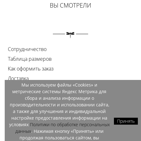
ВЫ СМОТРЕЛИ
Сотрудничество
Таблица размеров
Как оформить заказ
Доставка
Мы используем файлы «Cookies» и
Оплата
метрические системы Яндекс Метрика для
Возврат
сбора и анализа информации о
производительности и использовании сайта,
Документы
а также для улучшения и индивидуальной
Контакты
настройке предоставления информации на
Принять
условиях
Политики по обработке персональных
Магазины
данных
. Нажимая кнопку «Принять» или
продолжая пользоваться сайтом, вы