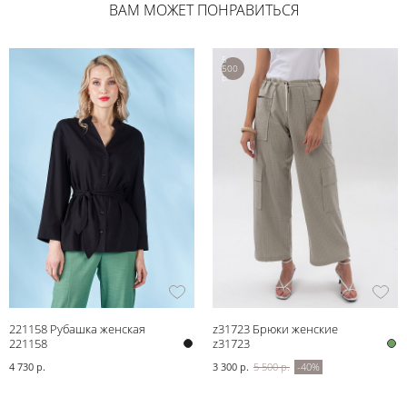
ВАМ МОЖЕТ ПОНРАВИТЬСЯ
5
500
р.
221158 Рубашка женская
z31723 Брюки женские
221158
z31723
4 730 р.
3 300 р.
5 500 р.
-40%