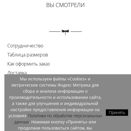
ВЫ СМОТРЕЛИ
Сотрудничество
Таблица размеров
Как оформить заказ
Доставка
Мы используем файлы «Cookies» и
Оплата
метрические системы Яндекс Метрика для
Возврат
сбора и анализа информации о
производительности и использовании сайта,
Документы
а также для улучшения и индивидуальной
Контакты
настройке предоставления информации на
Принять
условиях
Политики по обработке персональных
Магазины
данных
. Нажимая кнопку «Принять» или
продолжая пользоваться сайтом, вы