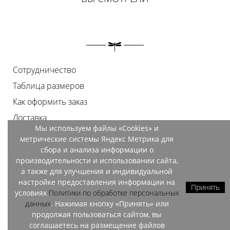
Сотрудничество
Таблица размеров
Как оформить заказ
Доставка
Мы используем файлы «Cookies» и
Оплата
метрические системы Яндекс Метрика для
Возврат
сбора и анализа информации о
производительности и использовании сайта,
Документы
а также для улучшения и индивидуальной
Контакты
настройке предоставления информации на
Принять
условиях
Политики по обработке персональных
Магазины
данных
. Нажимая кнопку «Принять» или
продолжая пользоваться сайтом, вы
соглашаетесь на размещение файлов