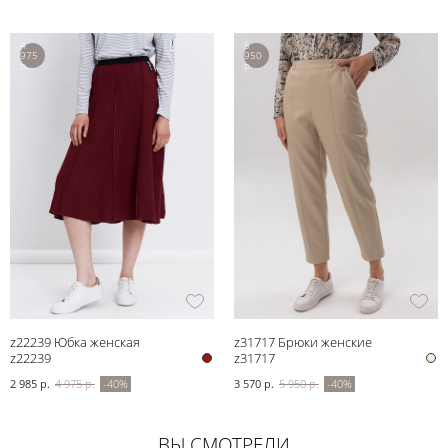
4
5
975
950
р.
р.
z22239 Юбка женская
z31717 Брюки женские
z22239
z31717
2 985 р.
4 975 р.
-40%
3 570 р.
5 950 р.
-40%
ВЫ СМОТРЕЛИ