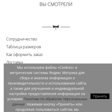
ВЫ СМОТРЕЛИ
Сотрудничество
Таблица размеров
Как оформить заказ
Доставка
Мы используем файлы «Cookies» и
Оплата
метрические системы Яндекс Метрика для
Возврат
сбора и анализа информации о
производительности и использовании сайта,
Документы
а также для улучшения и индивидуальной
Контакты
настройке предоставления информации на
Принять
условиях
Политики по обработке персональных
Магазины
данных
. Нажимая кнопку «Принять» или
продолжая пользоваться сайтом, вы