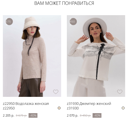
ВАМ МОЖЕТ ПОНРАВИТЬСЯ
3
3
675
450
р.
р.
z22950 Водолазка женская
z31930 Джемпер женский
z22950
z31930
2 205 р.
3 675 р.
-40%
2 070 р.
3 450 р.
-40%