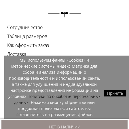
Сотрудничество
Таблица размеров
Как оформить заказ
Доставка
Мы используем файлы «Cookies» и
Оплата
метрические системы Яндекс Метрика для
Возврат
сбора и анализа информации о
производительности и использовании сайта,
Документы
а также для улучшения и индивидуальной
Контакты
настройке предоставления информации на
Принять
условиях
Политики по обработке персональных
Магазины
данных
. Нажимая кнопку «Принять» или
продолжая пользоваться сайтом, вы
соглашаетесь на размещение файлов
«Cookies» и обработку данных метрических
OZO, 2026
систем Яндекс Метрика.
НЕТ В НАЛИЧИИ