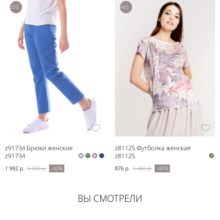
3
1
320
460
р.
р.
z91734 Брюки женские
z81125 Футболка женская
z91734
z81125
1 992 р.
3 320 р.
-40%
876 р.
1 460 р.
-40%
ВЫ СМОТРЕЛИ