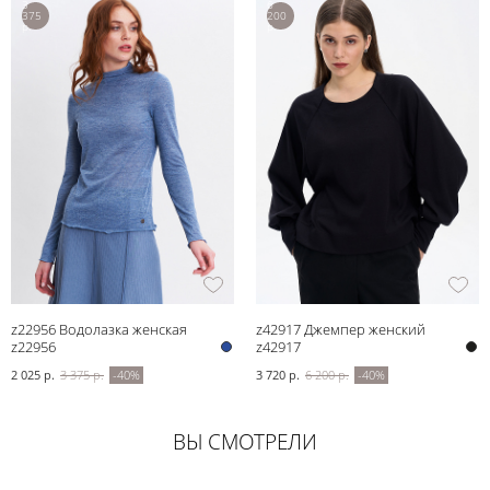
3
6
375
200
р.
р.
z22956 Водолазка женская
z42917 Джемпер женский
z22956
z42917
2 025 р.
3 375 р.
-40%
3 720 р.
6 200 р.
-40%
ВЫ СМОТРЕЛИ