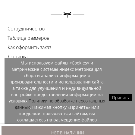
Сотрудничество
Таблица размеров
Как оформить заказ
Доставка
Мы используем файлы «Cookies» и
Оплата
метрические системы Яндекс Метрика для
Возврат
сбора и анализа информации о
производительности и использовании сайта,
Документы
а также для улучшения и индивидуальной
Контакты
настройке предоставления информации на
Принять
условиях
Политики по обработке персональных
Магазины
данных
. Нажимая кнопку «Принять» или
продолжая пользоваться сайтом, вы
соглашаетесь на размещение файлов
«Cookies» и обработку данных метрических
OZO, 2026
систем Яндекс Метрика.
НЕТ В НАЛИЧИИ