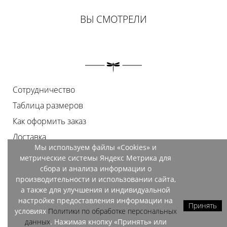
ВЫ СМОТРЕЛИ
Сотрудничество
Таблица размеров
Как оформить заказ
Доставка
Мы используем файлы «Cookies» и
Оплата
метрические системы Яндекс Метрика для
Возврат
сбора и анализа информации о
производительности и использовании сайта,
Документы
а также для улучшения и индивидуальной
Контакты
настройке предоставления информации на
Принять
условиях
Политики по обработке персональных
Магазины
данных
. Нажимая кнопку «Принять» или