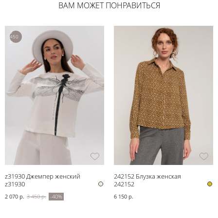
ВАМ МОЖЕТ ПОНРАВИТЬСЯ
3
450
р.
z31930 Джемпер женский
242152 Блузка женская
z31930
242152
2 070 р.
3 450 р.
-40%
6 150 р.