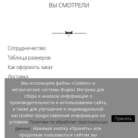
ВЫ СМОТРЕЛИ
Сотрудничество
Таблица размеров
Как оформить заказ
Доставка
Мы используем файлы «Cookies» и
Оплата
метрические системы Яндекс Метрика для
Возврат
сбора и анализа информации о
производительности и использовании сайта,
Документы
а также для улучшения и индивидуальной
Контакты
настройке предоставления информации на
Принять
условиях
Политики по обработке персональных
Магазины
данных
. Нажимая кнопку «Принять» или
продолжая пользоваться сайтом, вы