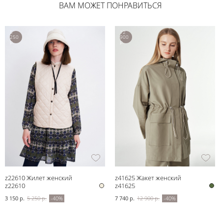
ВАМ МОЖЕТ ПОНРАВИТЬСЯ
5
12
250
900
р.
р.
z22610 Жилет женский
z41625 Жакет женский
z22610
z41625
3 150 р.
5 250 р.
-40%
7 740 р.
12 900 р.
-40%