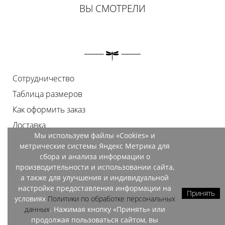
ВЫ СМОТРЕЛИ
Сотрудничество
Таблица размеров
Как оформить заказ
Доставка
Мы используем файлы «Cookies» и
Оплата
метрические системы Яндекс Метрика для
Возврат
сбора и анализа информации о
производительности и использовании сайта,
Документы
а также для улучшения и индивидуальной
Контакты
настройке предоставления информации на
Принять
условиях
Политики по обработке персональных
Магазины
данных
. Нажимая кнопку «Принять» или
продолжая пользоваться сайтом, вы