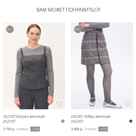
ВАМ МОЖЕТ ПОНРАВИТЬСЯ
6
5
200
750
р.
р.
z52107 Блузка женская
z42201 Юбка женская
z52107
z42201
3 720 р.
6 200 р.
-40%
3 450 р.
5 750 р.
-40%