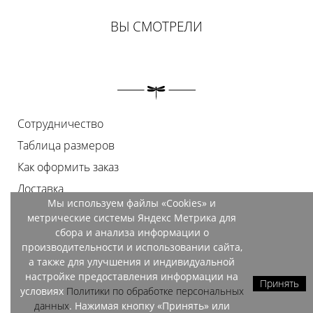
ВЫ СМОТРЕЛИ
Сотрудничество
Таблица размеров
Как оформить заказ
Доставка
Мы используем файлы «Cookies» и
Оплата
метрические системы Яндекс Метрика для
Возврат
сбора и анализа информации о
производительности и использовании сайта,
Документы
а также для улучшения и индивидуальной
Контакты
настройке предоставления информации на
Принять
условиях
Политики по обработке персональных
Магазины
данных
. Нажимая кнопку «Принять» или