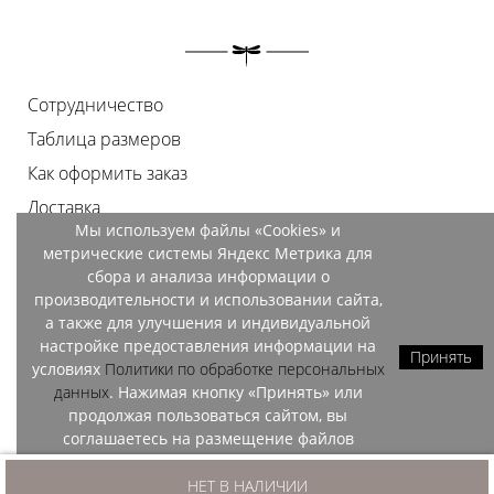
Сотрудничество
Таблица размеров
Как оформить заказ
Доставка
Мы используем файлы «Cookies» и
Оплата
метрические системы Яндекс Метрика для
Возврат
сбора и анализа информации о
производительности и использовании сайта,
Документы
а также для улучшения и индивидуальной
Контакты
настройке предоставления информации на
Принять
условиях
Политики по обработке персональных
Магазины
данных
. Нажимая кнопку «Принять» или
продолжая пользоваться сайтом, вы
соглашаетесь на размещение файлов
«Cookies» и обработку данных метрических
OZO, 2026
систем Яндекс Метрика.
НЕТ В НАЛИЧИИ