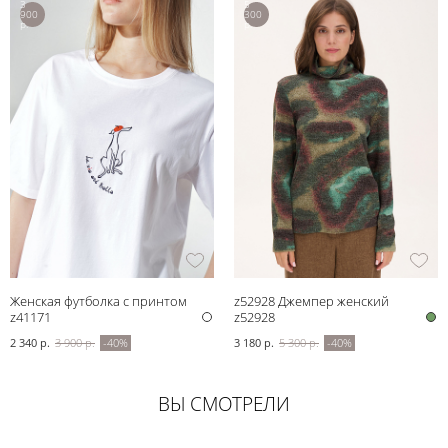
3
5
900
300
р.
р.
Женская футболка с принтом
z52928 Джемпер женский
z41171
z52928
2 340 р.
3 900 р.
-40%
3 180 р.
5 300 р.
-40%
ВЫ СМОТРЕЛИ