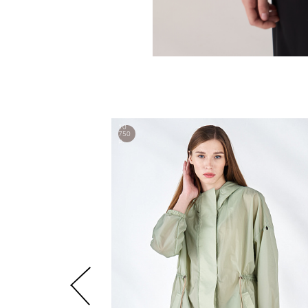
10
750
р.