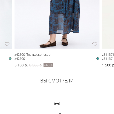
z42500 Платье женское
z81137 
z42500
z81137
5 100 р.
8 500 р.
-40%
1 500 р
ВЫ СМОТРЕЛИ