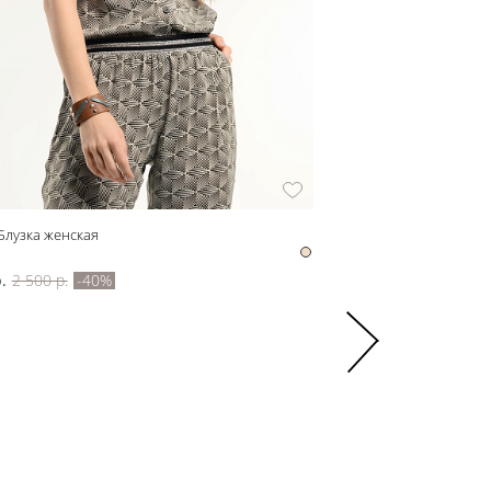
Блузка женская
z31600 Рубашка женская
z31600
.
2 500 р.
-40%
3 870 р.
6 450 р.
-40%