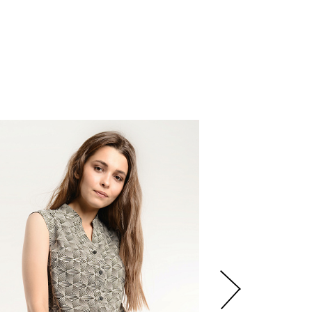
6
450
р.