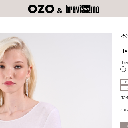
z5
Це
Цвет
X
S
ПОД
Арти