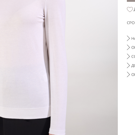
СРО
Н
О
С
Д
О