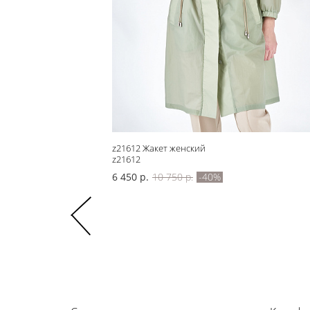
онариками
z21612 Жакет женский
z21612
6 450 р.
10 750 р.
-40%