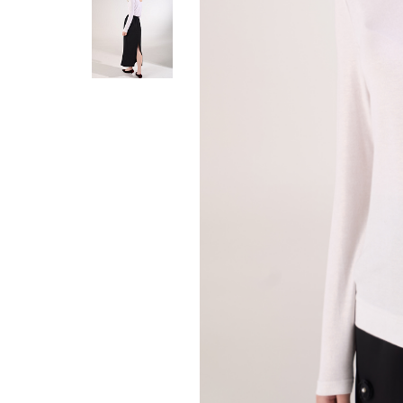
Жилеты
Кардиганы
Футболки
Комбинезоны
Костюмы
Топы
Шорты
Аксессуары