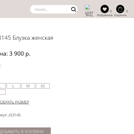
0
0
Вход
Избранное
Корзина
3145 Блузка женская
на: 3 900 р.
:
L
L
M
XS
ОБРАТЬ РАЗМЕР
кул: z53145
ДОБАВИТЬ В КОРЗИНУ