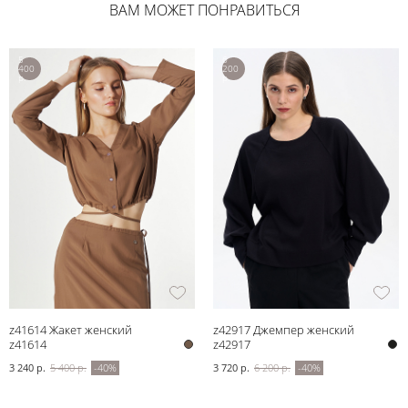
ВАМ МОЖЕТ ПОНРАВИТЬСЯ
5
6
400
200
р.
р.
z41614 Жакет женский
z42917 Джемпер женский
z41614
z42917
3 240 р.
5 400 р.
-40%
3 720 р.
6 200 р.
-40%