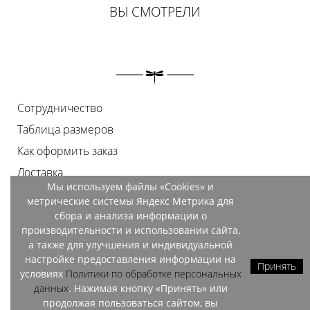
ВЫ СМОТРЕЛИ
Сотрудничество
Таблица размеров
Как оформить заказ
Доставка
Мы используем файлы «Cookies» и
Оплата
метрические системы Яндекс Метрика для
Возврат
сбора и анализа информации о
производительности и использовании сайта,
Документы
а также для улучшения и индивидуальной
Контакты
настройке предоставления информации на
Принять
условиях
Политики по обработке персональных
Магазины
данных
. Нажимая кнопку «Принять» или
продолжая пользоваться сайтом, вы