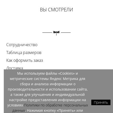
ВЫ СМОТРЕЛИ
Сотрудничество
Таблица размеров
Как оформить заказ
Доставка
Мы используем файлы «Cookies» и
Оплата
метрические системы Яндекс Метрика для
Возврат
сбора и анализа информации о
производительности и использовании сайта,
Документы
а также для улучшения и индивидуальной
Контакты
настройке предоставления информации на
Принять
условиях
Политики по обработке персональных
Магазины
данных
. Нажимая кнопку «Принять» или