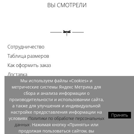
ВЫ СМОТРЕЛИ
Сотрудничество
Таблица размеров
Как оформить заказ
Доставка
Мы используем файлы «Cookies» и
Оплата
метрические системы Яндекс Метрика для
Возврат
сбора и анализа информации о
производительности и использовании сайта,
Документы
а также для улучшения и индивидуальной
Контакты
настройке предоставления информации на
Принять
условиях
Политики по обработке персональных
Магазины
данных
. Нажимая кнопку «Принять» или
продолжая пользоваться сайтом, вы