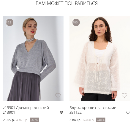
ВАМ МОЖЕТ ПОНРАВИТЬСЯ
4
6
875
400
р.
р.
z13901 Джемпер женский
Блузка кроше с завязками
z13901
z51122
2 925 р.
4 875 р.
-40%
3 840 р.
6 400 р.
-40%