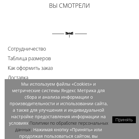
ВЫ СМОТРЕЛИ
Сотрудничество
Таблица размеров
Как оформить заказ
Доставка
Мы используем файлы «Cookies» и
Оплата
метрические системы Яндекс Метрика для
Возврат
сбора и анализа информации о
производительности и использовании сайта,
Документы
а также для улучшения и индивидуальной
Контакты
настройке предоставления информации на
Принять
условиях
Политики по обработке персональных
Магазины
данных
. Нажимая кнопку «Принять» или
продолжая пользоваться сайтом, вы