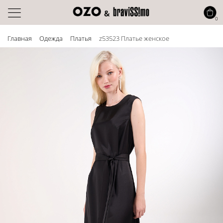
0
Главная
Одежда
Платья
z53523 Платье женское