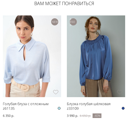
ВАМ МОЖЕТ ПОНРАВИТЬСЯ
6
NEW
650
р.
Голубая блуза с отложным
Блузка голубая шёлковая
воротником
z61135
z33109
6 350 р.
3 990 р.
6 650 р.
-40%