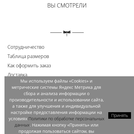
ВЫ СМОТРЕЛИ
Сотрудничество
Таблица размеров
Как оформить заказ
Доставка
Мы используем файлы «Cookies» и
Оплата
метрические системы Яндекс Метрика для
Возврат
сбора и анализа информации о
производительности и использовании сайта,
Документы
а также для улучшения и индивидуальной
Контакты
настройке предоставления информации на
Принять
условиях
Политики по обработке персональных
Магазины
данных
. Нажимая кнопку «Принять» или
продолжая пользоваться сайтом, вы