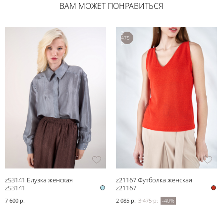
ВАМ МОЖЕТ ПОНРАВИТЬСЯ
3
475
р.
z53141 Блузка женская
z21167 Футболка женская
z53141
z21167
7 600 р.
2 085 р.
3 475 р.
-40%