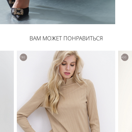
ВАМ МОЖЕТ ПОНРАВИТЬСЯ
2
6
780
400
р.
р.