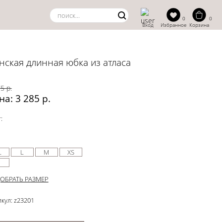
0
0
Вход
Избранное
Корзина
нская длинная юбка из атласа
5 р.
на: 3 285 р.
:
L
L
M
XS
ОБРАТЬ РАЗМЕР
кул: z23201