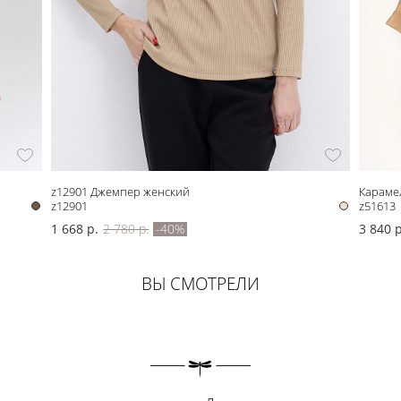
z12901 Джемпер женский
Караме
z12901
z51613
1 668 р.
2 780 р.
-40%
3 840 р
ВЫ СМОТРЕЛИ