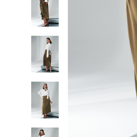
Жилеты
Кардиганы
Футболки
Комбинезоны
Костюмы
Топы
Шорты
Аксессуары