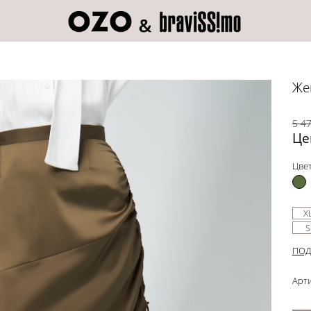
Же
5 47
Це
Цвет
X
S
ПОД
Арти