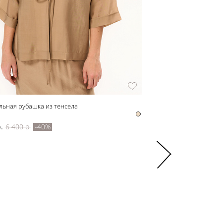
льная рубашка из тенсела
222203 Юбка женская
222203
.
6 400 р.
-40%
5 478 р.