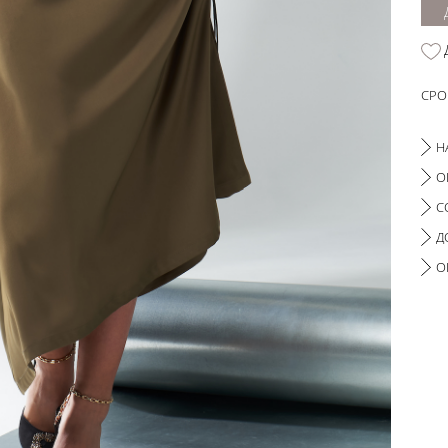
СРО
Н
О
С
Д
О