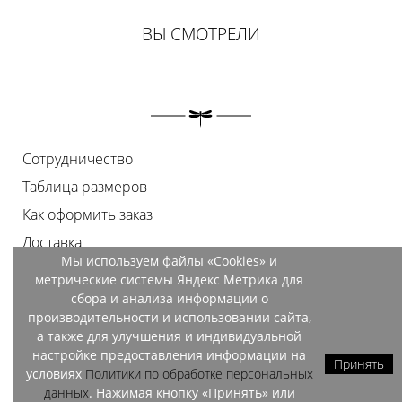
ВЫ СМОТРЕЛИ
Сотрудничество
Таблица размеров
Как оформить заказ
Доставка
Мы используем файлы «Cookies» и
Оплата
метрические системы Яндекс Метрика для
Возврат
сбора и анализа информации о
производительности и использовании сайта,
Документы
а также для улучшения и индивидуальной
Контакты
настройке предоставления информации на
Принять
условиях
Политики по обработке персональных
Магазины
данных
. Нажимая кнопку «Принять» или