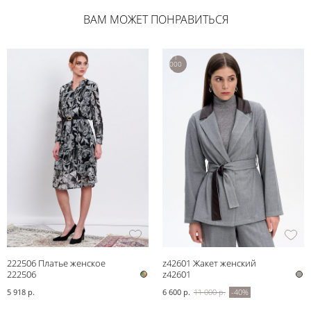
ВАМ МОЖЕТ ПОНРАВИТЬСЯ
11
000
р.
222506 Платье женское
z42601 Жакет женский
222506
z42601
5 918 р.
6 600 р.
11 000 р.
-40%