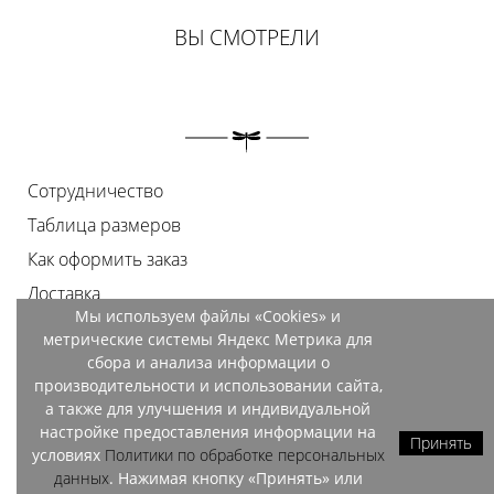
ВЫ СМОТРЕЛИ
Сотрудничество
Таблица размеров
Как оформить заказ
Доставка
Мы используем файлы «Cookies» и
Оплата
метрические системы Яндекс Метрика для
Возврат
сбора и анализа информации о
производительности и использовании сайта,
Документы
а также для улучшения и индивидуальной
Контакты
настройке предоставления информации на
Принять
условиях
Политики по обработке персональных
Магазины
данных
. Нажимая кнопку «Принять» или