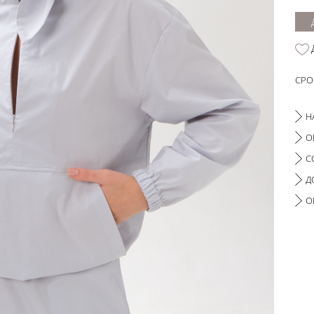
СРО
Н
О
С
Д
О