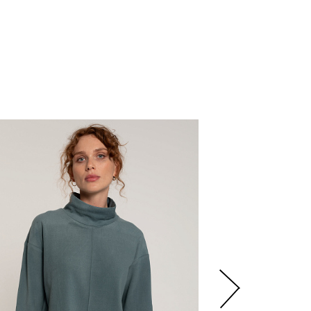
2
580
р.