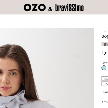
Го
во
NE
Це
Цвет
XX
S
ПОД
Арти