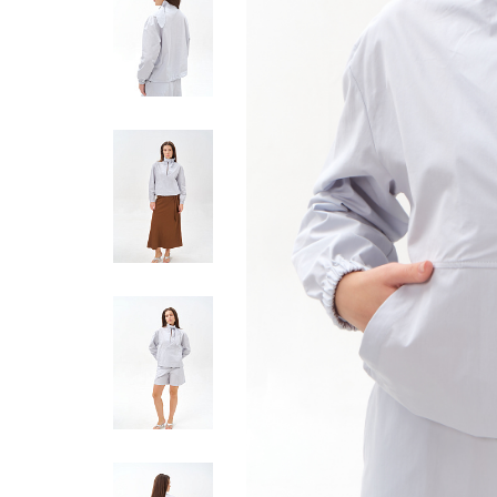
Жилеты
Кардиганы
Футболки
Комбинезоны
Костюмы
Топы
Шорты
Аксессуары