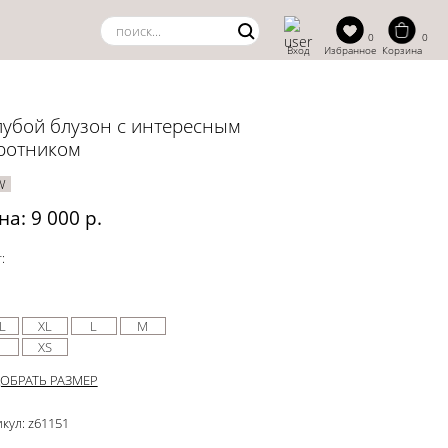
0
0
Вход
Избранное
Корзина
лубой блузон с интересным
ротником
W
на: 9 000 р.
:
L
XL
L
M
XS
ОБРАТЬ РАЗМЕР
кул: z61151