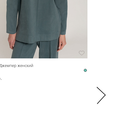
 Джемпер женский
z02931 Джемпер женски
z02931
.
1 548 р.
2 580 р.
-40%