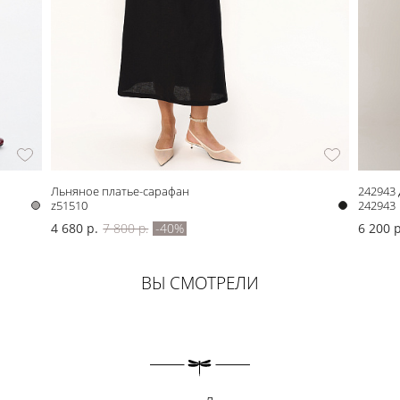
Льняное платье-сарафан
242943
z51510
242943
4 680 р.
7 800 р.
-40%
6 200 р
ВЫ СМОТРЕЛИ