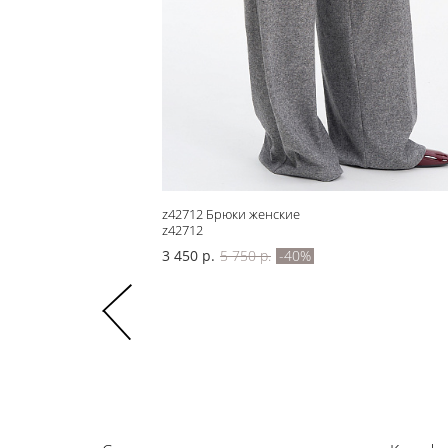
z42712 Брюки женские
z42712
3 450 р.
5 750 р.
-40%