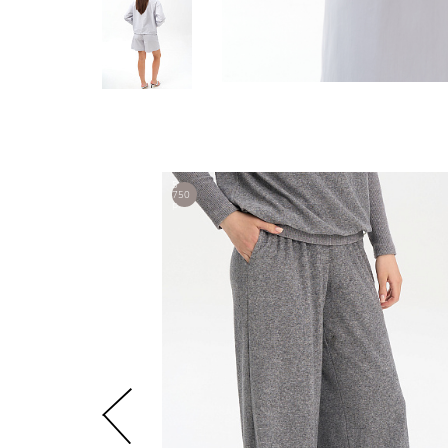
5
750
р.