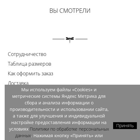
ВЫ СМОТРЕЛИ
Сотрудничество
Таблица размеров
Как оформить заказ
Доставка
Мы используем файлы «Cookies» и
Оплата
метрические системы Яндекс Метрика для
Возврат
сбора и анализа информации о
производительности и использовании сайта,
Документы
а также для улучшения и индивидуальной
Контакты
настройке предоставления информации на
Принять
условиях
Политики по обработке персональных
Магазины
данных
. Нажимая кнопку «Принять» или