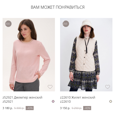
ВАМ МОЖЕТ ПОНРАВИТЬСЯ
5
5
300
250
р.
р.
z52921 Джемпер женский
z22610 Жилет женский
z52921
z22610
3 180 р.
5 300 р.
-40%
3 150 р.
5 250 р.
-40%