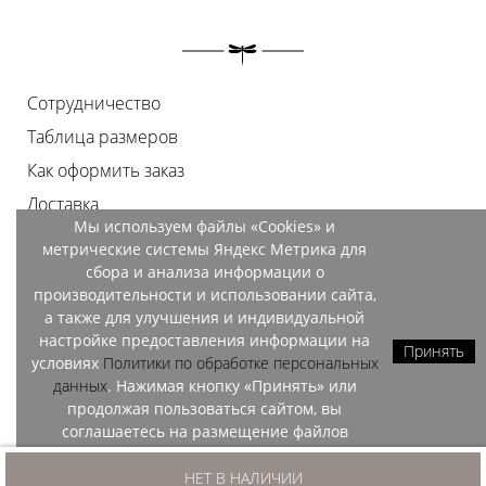
Сотрудничество
Таблица размеров
Как оформить заказ
Доставка
Мы используем файлы «Cookies» и
Оплата
метрические системы Яндекс Метрика для
Возврат
сбора и анализа информации о
производительности и использовании сайта,
Документы
а также для улучшения и индивидуальной
Контакты
настройке предоставления информации на
Принять
условиях
Политики по обработке персональных
Магазины
данных
. Нажимая кнопку «Принять» или
продолжая пользоваться сайтом, вы
соглашаетесь на размещение файлов
«Cookies» и обработку данных метрических
OZO, 2026
систем Яндекс Метрика.
НЕТ В НАЛИЧИИ