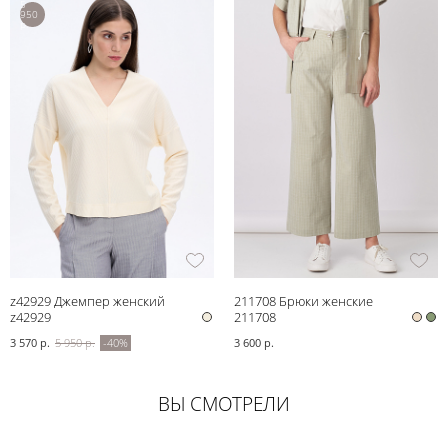
5
950
р.
z42929 Джемпер женский
211708 Брюки женские
z42929
211708
3 570 р.
5 950 р.
-40%
3 600 р.
ВЫ СМОТРЕЛИ