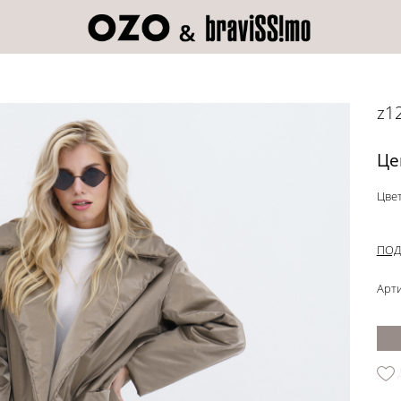
z1
Це
Цвет
ПОД
Арти