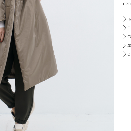
СРО
Н
О
С
Д
О