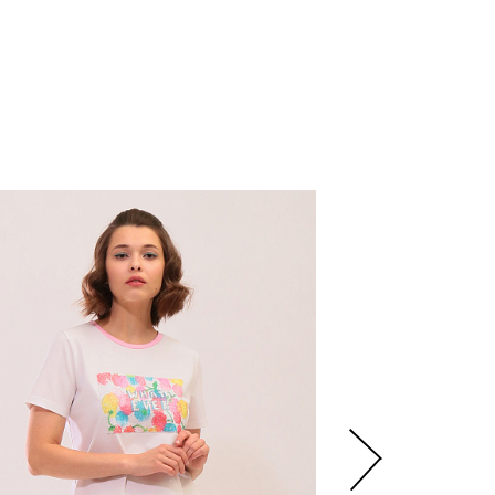
3
480
р.