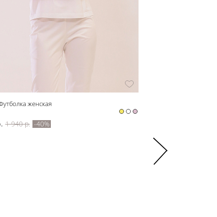
Футболка женская
Легкая рубашка
z11131
.
1 940 р.
-40%
2 088 р.
3 480 р.
-40%