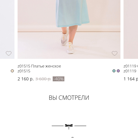
z01515 Платье женское
z01119 
z01515
z01119
2 160 р.
3 600 р.
-40%
1 164 р
ВЫ СМОТРЕЛИ