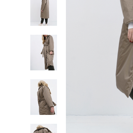
Жилеты
Кардиганы
Футболки
Комбинезоны
Костюмы
Топы
Шорты
Аксессуары