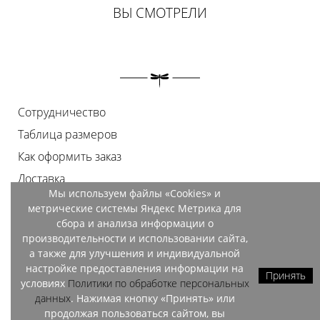
ВЫ СМОТРЕЛИ
Сотрудничество
Таблица размеров
Как оформить заказ
Доставка
Мы используем файлы «Cookies» и
Оплата
метрические системы Яндекс Метрика для
Возврат
сбора и анализа информации о
производительности и использовании сайта,
Документы
а также для улучшения и индивидуальной
Контакты
настройке предоставления информации на
Принять
условиях
Политики по обработке персональных
Магазины
данных
. Нажимая кнопку «Принять» или
продолжая пользоваться сайтом, вы