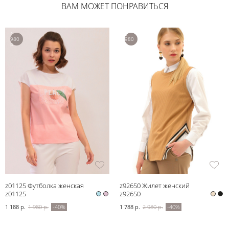
ВАМ МОЖЕТ ПОНРАВИТЬСЯ
1
2
980
980
р.
р.
z01125 Футболка женская
z92650 Жилет женский
z01125
z92650
1 188 р.
1 980 р.
-40%
1 788 р.
2 980 р.
-40%