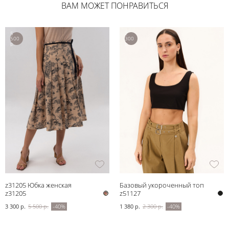
ВАМ МОЖЕТ ПОНРАВИТЬСЯ
5
2
500
300
р.
р.
z31205 Юбка женская
Базовый укороченный топ
z31205
черный
z51127
3 300 р.
5 500 р.
-40%
1 380 р.
2 300 р.
-40%