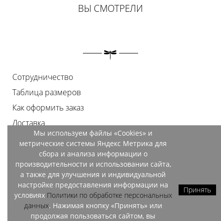
ВЫ СМОТРЕЛИ
Сотрудничество
Таблица размеров
Как оформить заказ
Доставка
Мы используем файлы «Cookies» и
Оплата
метрические системы Яндекс Метрика для
Возврат
сбора и анализа информации о
производительности и использовании сайта,
Документы
а также для улучшения и индивидуальной
Контакты
настройке предоставления информации на
Принять
условиях
Политики по обработке персональных
Магазины
данных
. Нажимая кнопку «Принять» или
продолжая пользоваться сайтом, вы