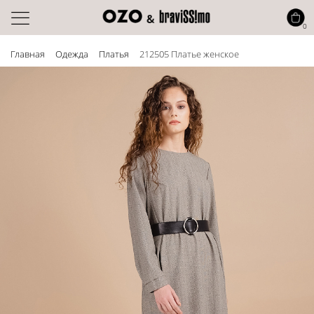
0
Главная
Одежда
Платья
212505 Платье женское