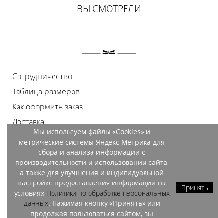
ВЫ СМОТРЕЛИ
Сотрудничество
Таблица размеров
Как оформить заказ
Доставка
Мы используем файлы «Cookies» и
Оплата
метрические системы Яндекс Метрика для
Возврат
сбора и анализа информации о
производительности и использовании сайта,
Документы
а также для улучшения и индивидуальной
Контакты
настройке предоставления информации на
Принять
условиях
Политики по обработке персональных
Магазины
данных
. Нажимая кнопку «Принять» или
продолжая пользоваться сайтом, вы