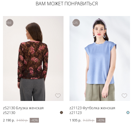
ВАМ МОЖЕТ ПОНРАВИТЬСЯ
3
3
650
225
р.
р.
z52130 Блузка женская
z21123 Футболка женская
z52130
z21123
2 190 р.
3 650 р.
-40%
1 935 р.
3 225 р.
-40%